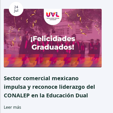
24
Jul
Sector comercial mexicano
E
impulsa y reconoce liderazgo del
l
CONALEP en la Educación Dual
d
a
Leer más
l