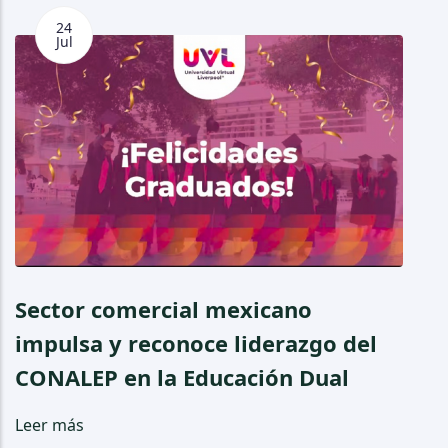
24
Jul
Sector comercial mexicano
E
impulsa y reconoce liderazgo del
l
CONALEP en la Educación Dual
d
a
Leer más
l