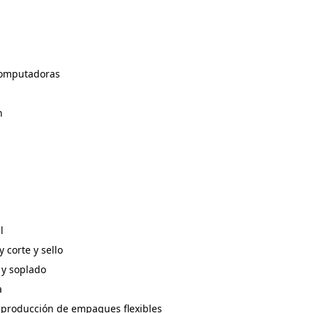
Computadoras
n
l
 corte y sello
 y soplado
a
a producción de empaques flexibles