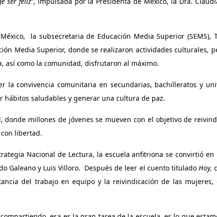
e ser feliz”
, impulsada por la Presidenta de México, la Dra. Claud
México, la subsecretaria de Educación Media Superior (SEMS), T
ón Media Superior, donde se realizaron actividades culturales, p
a, así como la comunidad, disfrutaron al máximo.
er la convivencia comunitaria en secundarias, bachilleratos y uni
r hábitos saludables y generar una cultura de paz.
, donde millones de jóvenes se mueven con el objetivo de reivindi
con libertad.
rategia Nacional de Lectura, la escuela anfitriona se convirtió en 
do Galeano y Luis Villoro. Después de leer el cuento titulado
Hoy,
d
ancia del trabajo en equipo y la reivindicación de las mujeres
s compartiendo, esa es la gran tarea de la escuela, es lo que esta