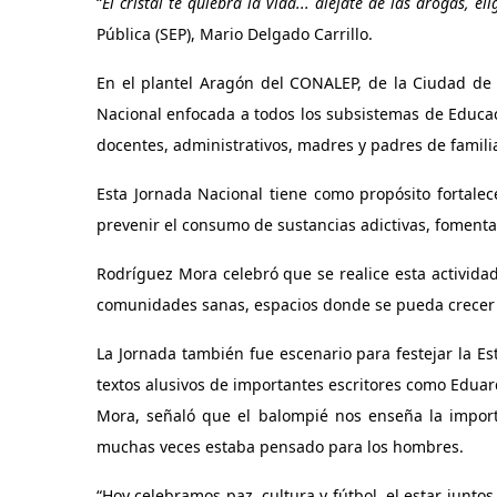
“
El cristal te quiebra la vida... aléjate de las drogas, elig
Pública (SEP), Mario Delgado Carrillo.
En el plantel Aragón del CONALEP, de la
Ciudad de 
Nacional enfocada a todos los subsistemas de Educaci
docentes, administrativos, madres y padres de famili
Esta Jornada Nacional tiene como propósito fortalec
prevenir el consumo de sustancias adictivas, fomenta
Rodríguez Mora celebró que se realice esta actividad
comunidades sanas, espacios donde se pueda crecer 
La Jornada también fue escenario para festejar la Est
textos alusivos de importantes escritores como Eduar
Mora, señaló que el balompié nos enseña la import
muchas veces estaba pensado para los hombres.
“Hoy celebramos paz, cultura y fútbol, el estar junto