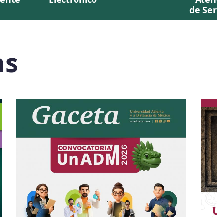
de Ser
as