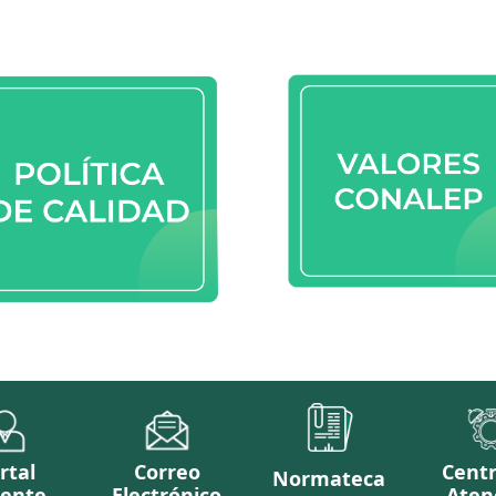
rtal
Correo
Cent
Normateca
ente
Electrónico
Aten