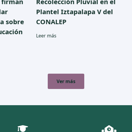
Recolección Pluvial en el
cer
Plantel Iztapalapa V del
Téc
CONALEP
tra
IM
Leer más
Lee
Ver más