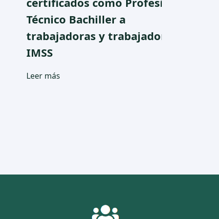
tificados como Profesional
impulsa 
nico Bachiller a
del CONA
bajadoras y trabajadores del
Dual
SS
Leer más
r más