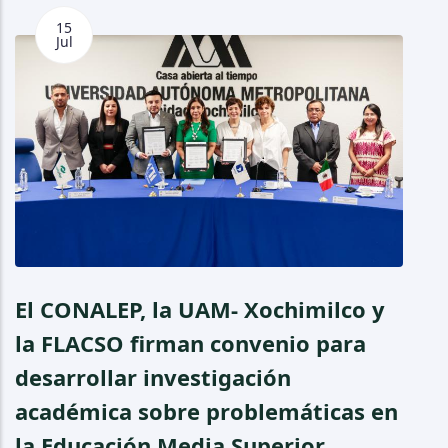
15
Jul
El CONALEP, la UAM- Xochimilco y
P
la FLACSO firman convenio para
P
desarrollar investigación
d
académica sobre problemáticas en
L
la Educación Media Superior