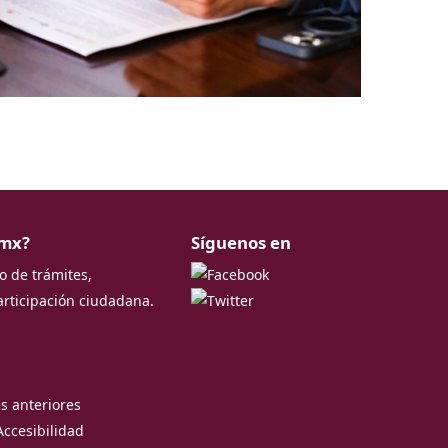
.mx?
Síguenos en
co de trámites,
articipación ciudadana.
s anteriores
Accesibilidad