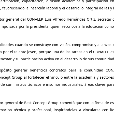
rtificación, capacitación, difusión académica y participación e
 favoreciendo la inserción laboral y el desarrollo integral de las y 
or general del CONALEP, Luis Alfredo Hernández Ortiz, secretario
l impulsada por la presidenta, quien reconoce a la educación como 
alidades cuando se construye con visión, compromiso y alianzas es
ta por el talento joven, porque una de las tareas en el CONALEP 
nestar y su participación activa en el desarrollo de sus comunidad
opósito generar beneficios concretos para la comunidad CON
cept Group al fortalecer el vínculo entre la academia y sectores
tor de suministros técnicos e insumos industriales, áreas claves par
ctor general de Best Concept Group comentó que con la firma de e
ación técnica y profesional, inspirándolas a vincularse con líd