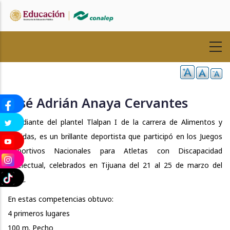
Pasar
al
contenido
principal
José Adrián Anaya Cervantes
Estudiante del plantel Tlalpan I de la carrera de Alimentos y
Bebidas, es un brillante deportista que participó en los Juegos
Deportivos Nacionales para Atletas con Discapacidad
Intelectual, celebrados en Tijuana del 21 al 25 de marzo del
2022.
En estas competencias obtuvo:
4 primeros lugares
100 m. Pecho